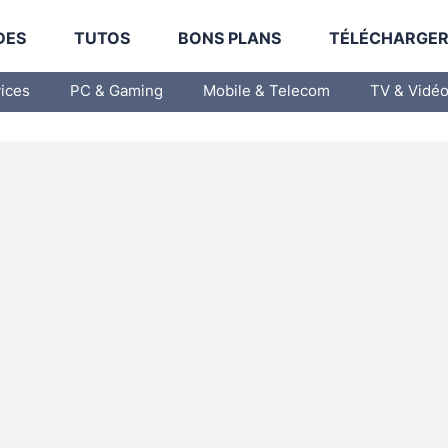
DES
TUTOS
BONS PLANS
TÉLÉCHARGE
vices
PC & Gaming
Mobile & Telecom
TV & Vidé