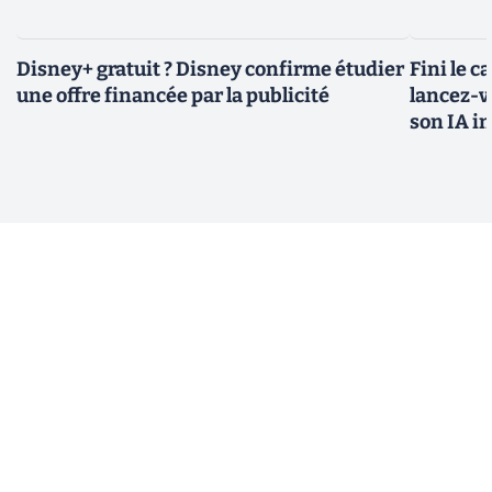
Disney+ gratuit ? Disney confirme étudier
Fini le c
une offre financée par la publicité
lancez-vo
son IA i