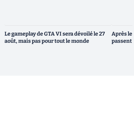
Le gameplay de GTA VI sera dévoilé le 27
Après le
août, mais pas pour tout le monde
passent 