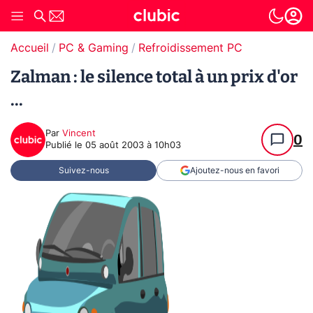
Accueil
PC & Gaming
Refroidissement PC
Zalman : le silence total à un prix d'or
...
Par
Vincent
0
Publié le
05 août 2003 à 10h03
Suivez-nous
Ajoutez-nous en favori