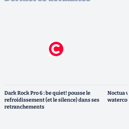
Dark Rock Pro 6 : be quiet! pousse le
Noctua v
refroidissement (et le silence) dans ses
watercoo
retranchements