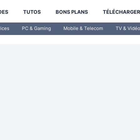
DES
TUTOS
BONS PLANS
TÉLÉCHARGE
vices
PC & Gaming
Mobile & Telecom
TV & Vidé