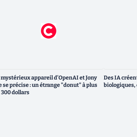
 mystérieux appareil d’OpenAI et Jony
Des IA créen
e se précise : un étrange "donut" à plus
biologiques, 
 300 dollars