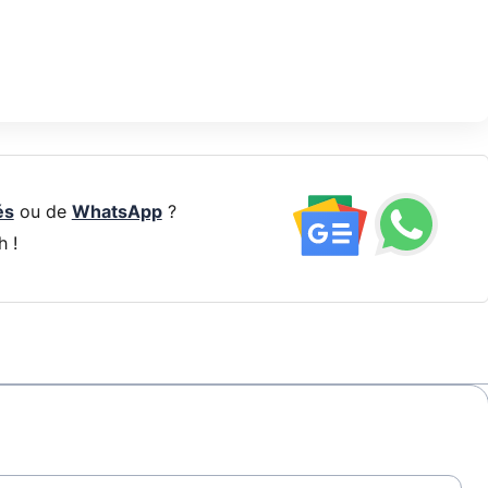
és
ou de
WhatsApp
?
h !