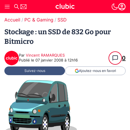
Accueil
PC & Gaming
SSD
Stockage : un SSD de 832 Go pour
Bitmicro
Par
Vincent RAMARQUES
0
Publié le
07 janvier 2008 à 12h16
Suivez-nous
Ajoutez-nous en favori