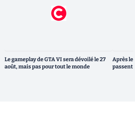
Le gameplay de GTA VI sera dévoilé le 27
Après le
août, mais pas pour tout le monde
passent 