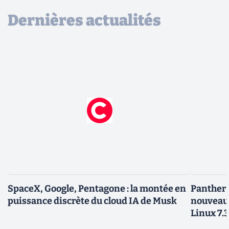
Dernières actualités
SpaceX, Google, Pentagone : la montée en
Panther L
puissance discrète du cloud IA de Musk
nouveau
Linux 7.