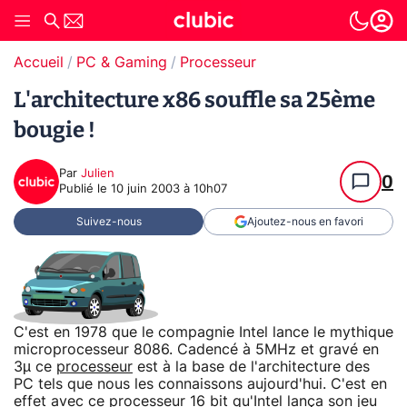
Accueil
PC & Gaming
Processeur
L'architecture x86 souffle sa 25ème
bougie !
Par
Julien
0
Publié le
10 juin 2003 à 10h07
Suivez-nous
Ajoutez-nous en favori
C'est en 1978 que le compagnie Intel lance le mythique
microprocesseur 8086. Cadencé à 5MHz et gravé en
3µ ce
processeur
est à la base de l'architecture des
PC tels que nous les connaissons aujourd'hui. C'est en
effet avec ce processeur 16 bit qu'Intel lança son jeu