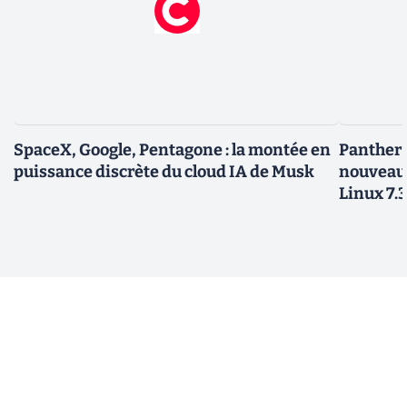
SpaceX, Google, Pentagone : la montée en
Panther L
puissance discrète du cloud IA de Musk
nouveau
Linux 7.