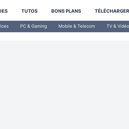
DES
TUTOS
BONS PLANS
TÉLÉCHARGE
vices
PC & Gaming
Mobile & Telecom
TV & Vidé