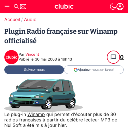
Accueil
Audio
Plugin Radio française sur Winamp
officialisé
Par
Vincent
0
Publié le
30 mai 2003 à 19h43
Suivez-nous
Ajoutez-nous en favori
Le plug-in
Winamp
qui permet d'écouter plus de 30
radios françaises à partir du célèbre
lecteur MP3
de
NullSoft a été mis à jour hier.