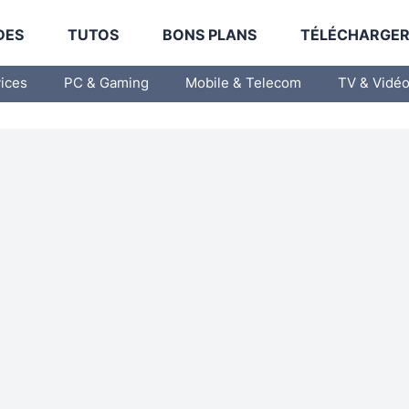
DES
TUTOS
BONS PLANS
TÉLÉCHARGE
vices
PC & Gaming
Mobile & Telecom
TV & Vidé