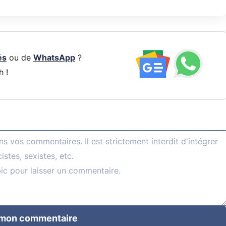
és
ou de
WhatsApp
?
h !
 mon commentaire