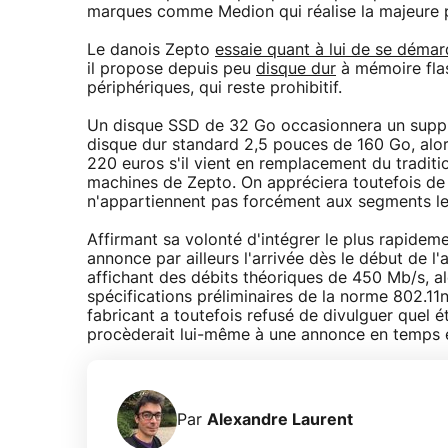
marques comme Medion qui réalise la majeure par
Le danois Zepto
essaie quant à lui de se démar
il propose depuis peu
disque dur
à mémoire flas
périphériques, qui reste prohibitif.
Un disque SSD de 32 Go occasionnera un suppl
disque dur standard 2,5 pouces de 160 Go, alo
220 euros s'il vient en remplacement du traditi
machines de Zepto. On appréciera toutefois de
n'appartiennent pas forcément aux segments le
Affirmant sa volonté d'intégrer le plus rapidem
annonce par ailleurs l'arrivée dès le début de 
affichant des débits théoriques de 450 Mb/s, al
spécifications préliminaires de la norme 802.1
fabricant a toutefois refusé de divulguer quel é
procèderait lui-même à une annonce en temps e
Par
Alexandre Laurent