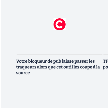
Votre bloqueur de pub laisse passer les
TF
traqueurs alors que cet outil les coupe à la
po
source