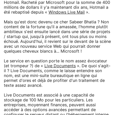
Hotmail. Racheté par Microsoft pour la somme de 400
millions de dollars il y'a maintenant dix ans, Hotmail a
été rebaptisé depuis «
Windows Live Mail
».
Mais qu'est donc devenu ce cher Sabeer Bhatia ? Non
content de la fortune qu'il a amassée, l'homme plutôt
ambitieux s'est ensuite lancé dans une série de projets
/ startup qui, jusqu'à présent, ont tous plus ou moins
échoué. Aujourd'hui, il revient sur le devant de la scène
avec un nouveau service Web qui pourrait donner
quelques cheveux blancs à... Microsoft !
Le service en question porte le nom assez évocateur
(et trompeur ?) de «
Live Documents
». De quoi s'agit-
il ? Live Documents, comme le laisse entendre son
nom, est une mini-suite bureautique en ligne qui
permet d'ores et déjà de profiter d'un traitement de
texte assez avancé.
Live Documents est associé à une capacité de
stockage de 100 Mo pour les particuliers. Les
entreprises, moyennant finances, peuvent aussi
accéder à des options avancées permettant de
configurer le serveur distant ou l'hébergement interne.