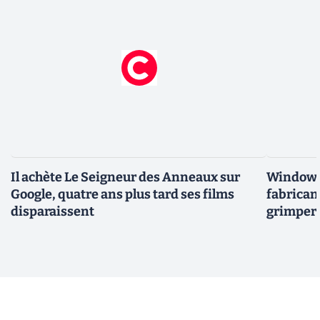
Il achète Le Seigneur des Anneaux sur
Windows 
Google, quatre ans plus tard ses films
fabricant
disparaissent
grimper