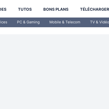
DES
TUTOS
BONS PLANS
TÉLÉCHARGE
vices
PC & Gaming
Mobile & Telecom
TV & Vidé