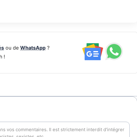
és
ou de
WhatsApp
?
h !