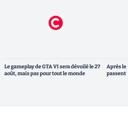
Le gameplay de GTA VI sera dévoilé le 27
Après le
août, mais pas pour tout le monde
passent 