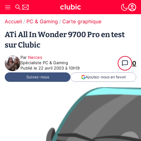
Accueil
PC & Gaming
Carte graphique
ATi All In Wonder 9700 Pro en test
sur Clubic
Par
Nerces
0
Spécialiste PC & Gaming
Publié le
22 avril 2003 à 10h19
Suivez-nous
Ajoutez-nous en favori