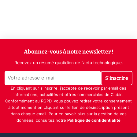
Abonnez-vous à notre newsletter !
Recevez un résumé quotidien de l'actu technologique.
S'inscrire
En cliquant sur s'inscrire, j’accepte de recevoir par email des
informations, actualités et offres commerciales de Clubic.
Conformément au RGPD, vous pouvez retirer votre consentement
à tout moment en cliquant sur le lien de désinscription présent
dans chaque email. Pour en savoir plus sur la gestion de vos
données, consultez notre
Politique de confidentialité