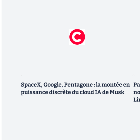
SpaceX, Google, Pentagone : la montée en
Pa
puissance discrète du cloud IA de Musk
no
Li