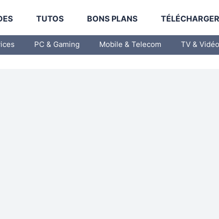
DES
TUTOS
BONS PLANS
TÉLÉCHARGE
vices
PC & Gaming
Mobile & Telecom
TV & Vidé