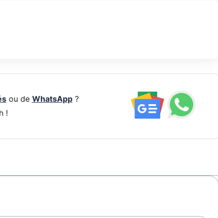
és
ou de
WhatsApp
?
h !