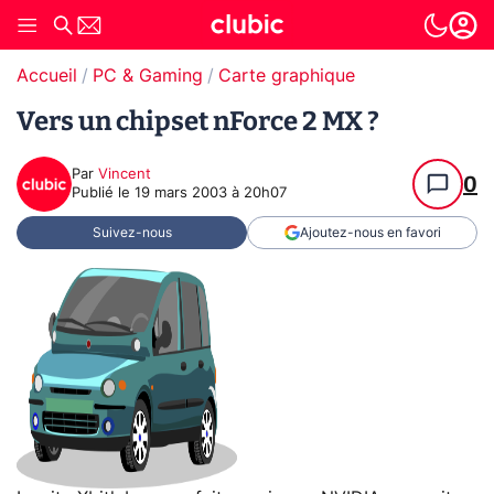
Accueil
PC & Gaming
Carte graphique
Vers un chipset nForce 2 MX ?
Par
Vincent
0
Publié le
19 mars 2003 à 20h07
Suivez-nous
Ajoutez-nous en favori