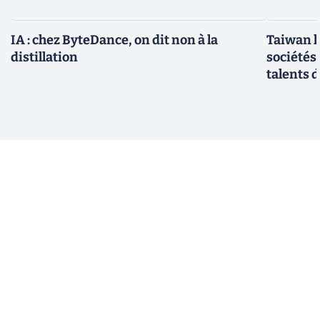
IA : chez ByteDance, on dit non à la
Taiwan l
distillation
sociétés
talents d