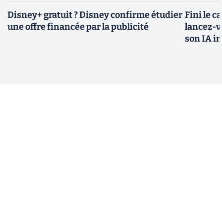
Disney+ gratuit ? Disney confirme étudier
Fini le c
une offre financée par la publicité
lancez-vo
son IA i