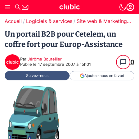
Accueil
Logiciels & services
Site web & Marketing Digital
Un portail B2B pour Cetelem, un
coffre fort pour Europ-Assistance
Par
Jérôme Bouteiller
0
Publié le
17 septembre 2007 à 15h01
Suivez-nous
Ajoutez-nous en favori