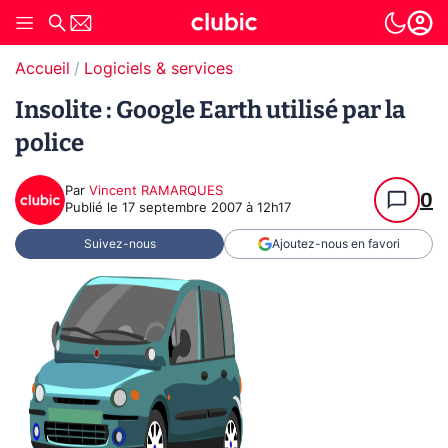
Accueil
Logiciels & services
Insolite : Google Earth utilisé par la
police
Par
Vincent RAMARQUES
0
Publié le
17 septembre 2007 à 12h17
Suivez-nous
Ajoutez-nous en favori