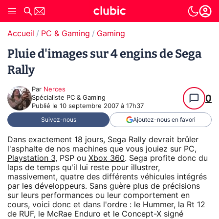
Accueil
PC & Gaming
Gaming
Pluie d'images sur 4 engins de Sega
Rally
Par
Nerces
0
Spécialiste PC & Gaming
Publié le
10 septembre 2007 à 17h37
Suivez-nous
Ajoutez-nous en favori
Dans exactement 18 jours, Sega Rally devrait brûler
l'asphalte de nos machines que vous jouiez sur PC,
Playstation 3
, PSP ou
Xbox 360
. Sega profite donc du
laps de temps qu'il lui reste pour illustrer,
massivement, quatre des différents véhicules intégrés
par les développeurs. Sans guère plus de précisions
sur leurs performances ou leur comportement en
cours, voici donc et dans l'ordre : le Hummer, la Rt 12
de RUF, le McRae Enduro et le Concept-X signé