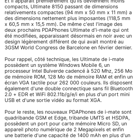
Et il apparait premièrement qu'ils deviennent moins
compacts, Ultimate 8150 passant de dimensions
relativements compactes (94 mm x 50 mm x 11 mm) a
des dimensions nettement plus imposantes (118,5 mm
x 60,5 mm x 15,5 mm). De même c'est l'image des
deux prochains PDAPhones Ultimate d'i-mate qui ont
été modifiées, apparaissant désormais en noir avec un
design légèrement différent de qui avait montré au
3GSM World Congress de Barcelone en février dernier.
Pour rappel, côté technique, les Ultimate de i-mate
possèdent un système Windows Mobile 6, un
processeur Intel Bulverde cadencé à 520 Mhz, 256 Mo
de mémoire ROM, 128 Mo de mémoire RAM et enfin un
écran VGA tactile pour 262 000 couleurs. Ils disposent
également d'une double connectique sans fil Bluetooth
2.0 + EDR et WiFi 802.11b/g/e/i en plus d'un port mini
USB et d'une sortie vidéo au format XGA.
Pour le reste, les nouveaux PDAPhones de i-mate sont
quadribande GSM et Edge, tribande UMTS et HSDPA,
possèdent un port pour carte mémoire Micro SD, un
appareil photo numérique de 2 Megapixels et enfin
une batterie d'une capacité de 1400 mAh en plus d'un