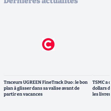
Dernières actualités
Traceurs UGREEN FineTrack Duo : le bon
TSMC a d
plan à glisser dans sa valise avant de
dollars 
partir en vacances
les livre