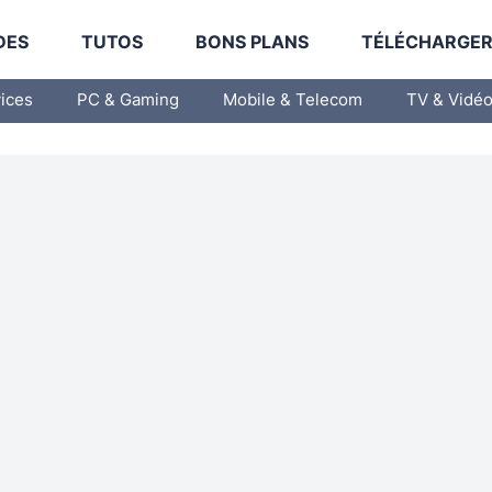
DES
TUTOS
BONS PLANS
TÉLÉCHARGE
vices
PC & Gaming
Mobile & Telecom
TV & Vidé