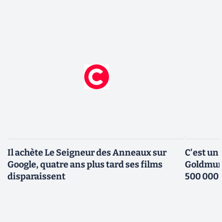
Il achète Le Seigneur des Anneaux sur
C'est un 
Google, quatre ans plus tard ses films
Goldmund
disparaissent
500 000 