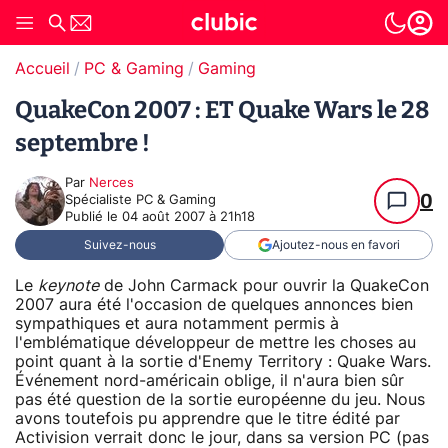
Accueil
PC & Gaming
Gaming
QuakeCon 2007 : ET Quake Wars le 28
septembre !
Par
Nerces
0
Spécialiste PC & Gaming
Publié le
04 août 2007 à 21h18
Suivez-nous
Ajoutez-nous en favori
Le
keynote
de John Carmack pour ouvrir la QuakeCon
2007 aura été l'occasion de quelques annonces bien
sympathiques et aura notamment permis à
l'emblématique développeur de mettre les choses au
point quant à la sortie d'Enemy Territory : Quake Wars.
Événement nord-américain oblige, il n'aura bien sûr
pas été question de la sortie européenne du jeu. Nous
avons toutefois pu apprendre que le titre édité par
Activision verrait donc le jour, dans sa version PC (pas