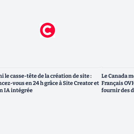
ni le casse-tête de la création de site :
Le Canada me
ncez-vous en 24 h grâce à Site Creator et
Français OVH
n IA intégrée
fournir des 