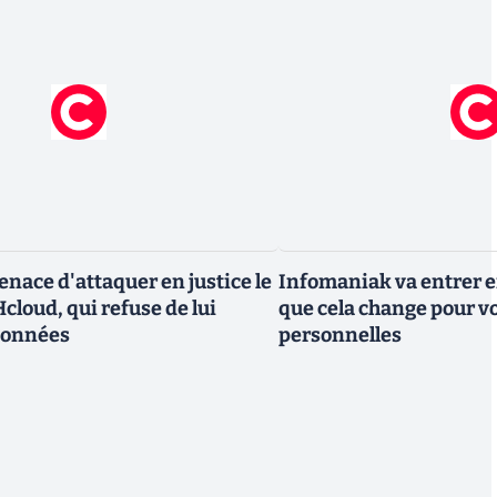
nace d'attaquer en justice le
Infomaniak va entrer en
cloud, qui refuse de lui
que cela change pour v
données
personnelles