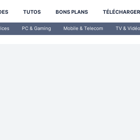
DES
TUTOS
BONS PLANS
TÉLÉCHARGE
vices
PC & Gaming
Mobile & Telecom
TV & Vidé