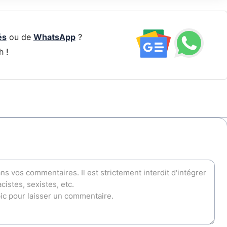
és
ou de
WhatsApp
?
h !