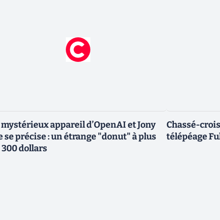
 mystérieux appareil d’OpenAI et Jony
Chassé-croisé
e se précise : un étrange "donut" à plus
télépéage Ful
 300 dollars