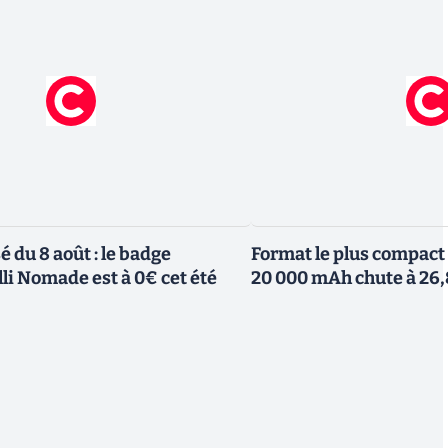
 du 8 août : le badge
Format le plus compact 
li Nomade est à 0€ cet été
20 000 mAh chute à 26