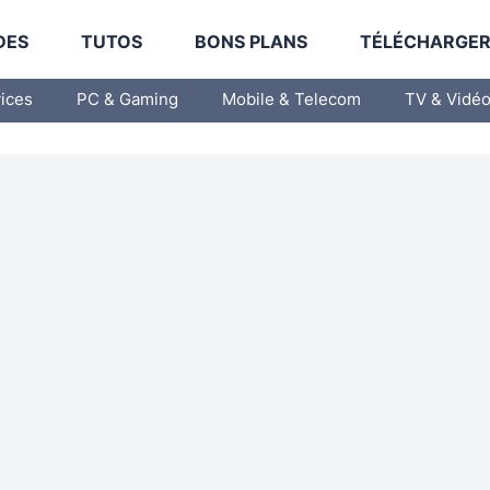
DES
TUTOS
BONS PLANS
TÉLÉCHARGE
vices
PC & Gaming
Mobile & Telecom
TV & Vidé