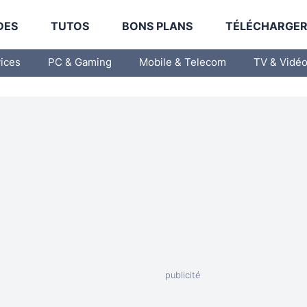
DES
TUTOS
BONS PLANS
TÉLÉCHARGE
vices
PC & Gaming
Mobile & Telecom
TV & Vidé