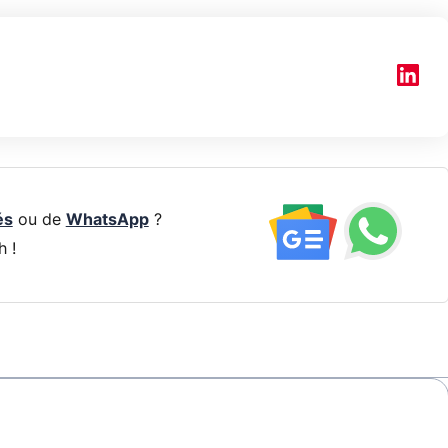
és
ou de
WhatsApp
?
h !