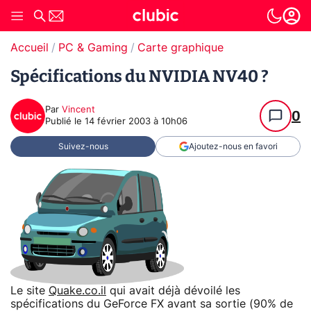
Accueil
PC & Gaming
Carte graphique
Spécifications du NVIDIA NV40 ?
Par
Vincent
0
Publié le
14 février 2003 à 10h06
Suivez-nous
Ajoutez-nous en favori
Le site
Quake.co.il
qui avait déjà dévoilé les
spécifications du GeForce FX avant sa sortie (90% de