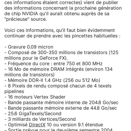
ces informations étaient correctes) vient de publier
des informations concernant la prochaine génération
de chip NVIDIA qu'il aurait obtenu auprès de sa
"précieuse" source.
Voici ces informations, qu'il faut bien évidemment
continuer de prendre avec les pincettes habituelles :
- Gravure 0.09 micron
- Composé de 300-350 millions de transistors (125
millions pour le GeForce FX).
- Fréquence du core : entre 750 et 800 MHz
- 16 Mo de mémoire DRAM intégrés (environ 134
millions de transistors)
- Mémoire DDR-II 1.4 GHz (256 ou 512 Mo)
- 8 Pixels de rendu composé chacun de 4 texels
pipelines
- 16 moteurs Vertex Shader
- Bande passante mémoire interne de 204.8 Go/sec
- Bande passante mémoire externe de 44.8 Go/sec
- 25.6 GigaTexels/Second
- 3 milliards de Vertices/Second
- Optimisé
DirectX
10 ou version 9.1 étendue
- Sortie prévue pour le deuxième semestre 2004