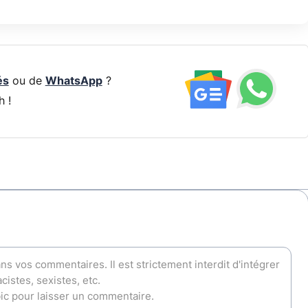
és
ou de
WhatsApp
?
h !