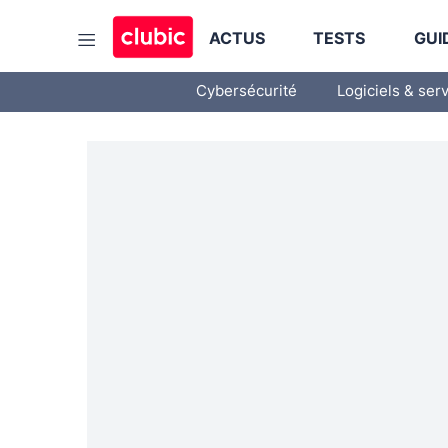
ACTUS
TESTS
GUI
Cybersécurité
Logiciels & ser