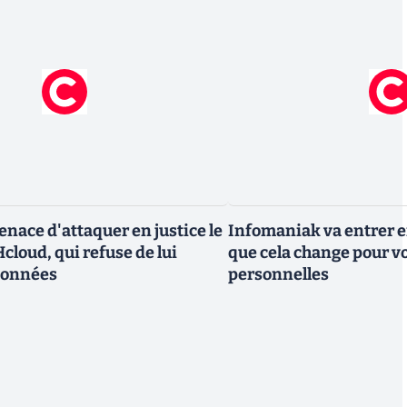
nace d'attaquer en justice le
Infomaniak va entrer en
cloud, qui refuse de lui
que cela change pour v
données
personnelles