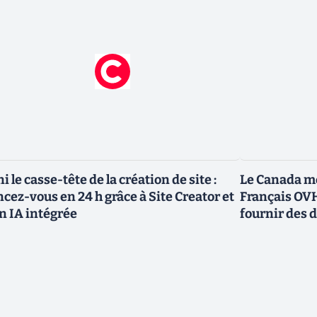
ni le casse-tête de la création de site :
Le Canada me
ncez-vous en 24 h grâce à Site Creator et
Français OVH
n IA intégrée
fournir des 