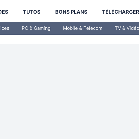
DES
TUTOS
BONS PLANS
TÉLÉCHARGE
vices
PC & Gaming
Mobile & Telecom
TV & Vidé