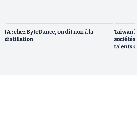
IA : chez ByteDance, on dit non à la
Taiwan l
distillation
sociétés
talents d