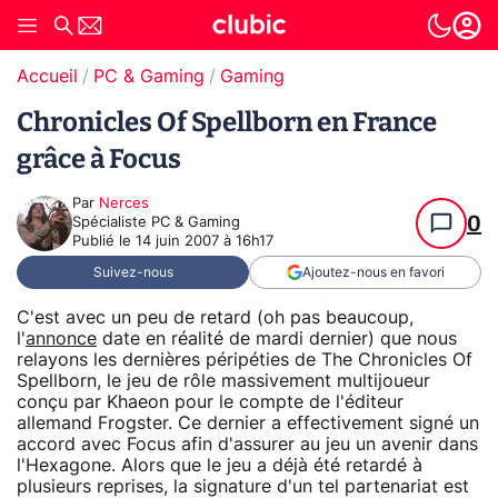
Accueil
PC & Gaming
Gaming
Chronicles Of Spellborn en France
grâce à Focus
Par
Nerces
0
Spécialiste PC & Gaming
Publié le
14 juin 2007 à 16h17
Suivez-nous
Ajoutez-nous en favori
C'est avec un peu de retard (oh pas beaucoup,
l'
annonce
date en réalité de mardi dernier) que nous
relayons les dernières péripéties de The Chronicles Of
Spellborn, le jeu de rôle massivement multijoueur
conçu par Khaeon pour le compte de l'éditeur
allemand Frogster. Ce dernier a effectivement signé un
accord avec Focus afin d'assurer au jeu un avenir dans
l'Hexagone. Alors que le jeu a déjà été retardé à
plusieurs reprises, la signature d'un tel partenariat est