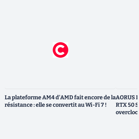
La plateforme AM4 d'AMD fait encore de la
AORUS In
résistance : elle se convertit au Wi-Fi 7 !
RTX 50 S
overcloc