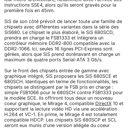
instructions SSE4, alors qu'ils seront gravés pour la
première fois en 45nm.
SiS de son côté prévoit de lancer toute une famille de
chipsets avec différentes variantes dans la série des
SiS680. Le chipset le plus élaboré, le SiS 680SCD,
prendra en charge le FSB1333 et intégrera un
contrôleur mémoire DDR2-800 compatible avec la
DDR2-1066. Ici, seules 16 lignes PCI-Express sont
gérées, alors que SiS prend dorénavant en charge un
maximum de quatre ports Serial-ATA 3 Gb/s.
Sur le front des chipsets entrée de gamme avec
graphique intégré, SiS proposera les SiS 680SCE et
680SCH. Identiques en terme de fonctionnalités, les
chipsets se distinguent par le FSB pris en charge :
simple FSB1066 pour le 680SCH contre FSB1333 pour
le modèle SCE. Ils offriront tous deux un nouveau
coeur graphique, le Mirage 4, compatible
DirectX
10 et
supportant la lecture vidéo HD via une accélération
H.264 et VC-1. En prime, le Mirage 4 est totalement
compatible HDCP. Les chipsets SiS 680SCP et SCL
seront eux munis d'une version allégée du coeur