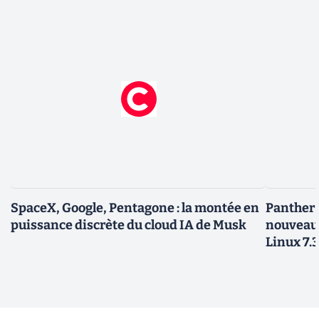
SpaceX, Google, Pentagone : la montée en
Panther L
puissance discrète du cloud IA de Musk
nouveau
Linux 7.