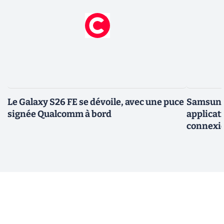
Le Galaxy S26 FE se dévoile, avec une puce
Samsung 
signée Qualcomm à bord
applicati
connexio