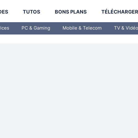
DES
TUTOS
BONS PLANS
TÉLÉCHARGE
vices
PC & Gaming
Mobile & Telecom
TV & Vidé