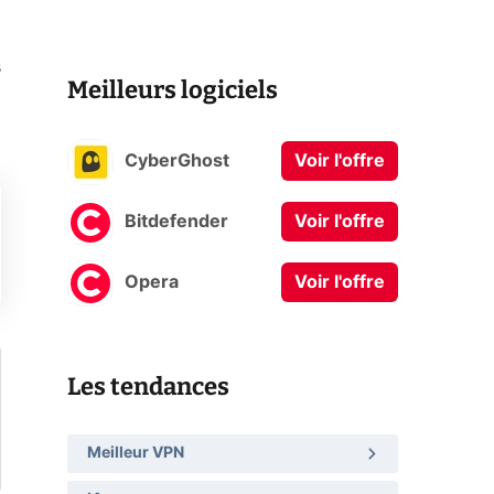
s
Meilleurs logiciels
CyberGhost
Voir l'offre
Bitdefender
Voir l'offre
Opera
Voir l'offre
Les tendances
Meilleur VPN