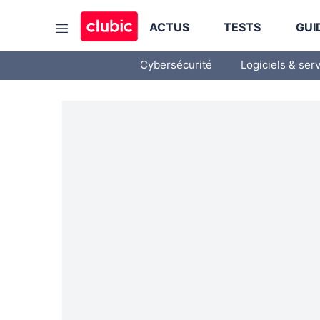
ACTUS
TESTS
GUI
Cybersécurité
Logiciels & ser