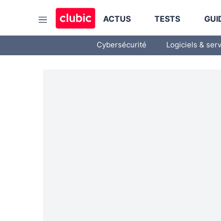
ACTUS
TESTS
GUI
Cybersécurité
Logiciels & ser