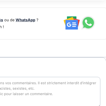
és
ou de
WhatsApp
?
h !