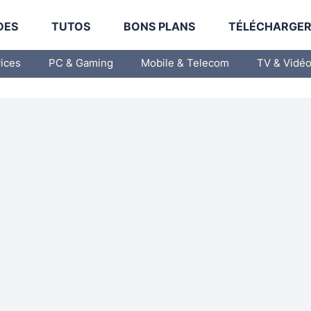
DES
TUTOS
BONS PLANS
TÉLÉCHARGE
vices
PC & Gaming
Mobile & Telecom
TV & Vidé