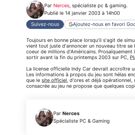
Par
Nerces
,
spécialiste pc & gaming
.
Publié le
14 janvier 2003 à 14h00
Suivez-nous
Ajoutez-nous en favori
Goo
Toujours en bonne place lorsqu'il s'agit de sim
vient tout juste d'annoncer un nouveau titre se
coeur de millions d'Américains. Prosaïquement in
sortir avant la fin du printemps 2003 sur PC,
Pl
La license officielle Indy Car devrait accroîtr
Les informations à propos du jeu sont hélas en
que le
site officiel
, d'ores et déjà opérationnel,
consacrée au jeu ne propose que quelques copie
Par
Nerces
Spécialiste PC & Gaming