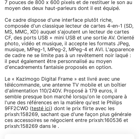
7 pouces de 800 x 600 pixels et de restituer le son au
moyen des deux haut-parleurs dont il est équipé.
Ce cadre dispose d'une interface plutôt riche,
composée d'un classique lecteur de cartes 4-en-1 (SD,
MS, MMC, XD) auquel s'ajoutent un lecteur de cartes
CF, des ports USB + mini USB et une sortie AV. Orienté
photo, vidéo et musique, il accepte les formats JPeg,
musique, MPeg-1, MPeg-2, MPeg-4 et AVI. L'apparence
de cadre ne se limite pas à un revêtement noir laqué :
il peut également être personnalisé au moyen
d'encadrements fantaisie proposés en option.
Le « Kazimogo Digital Frame » est livré avec une
télécommande, une antenne TV mobile et un boîtier
d'alimentation 110/240V. Proposé à 179 euros, il
semble presque bon marché lorsqu'on le compare à
l'une des références en la matière qu'est le Philips
9FF2CWO (
testé ici
) dont le prix flirte avec les
prixsh:158269, sachant que d'une façon plus générale
ces accessoires se négocient entre prixsh:160536 et
prixsh:158269 dans le .