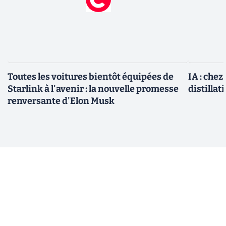
Toutes les voitures bientôt équipées de
IA : chez
Starlink à l'avenir : la nouvelle promesse
distillat
renversante d'Elon Musk