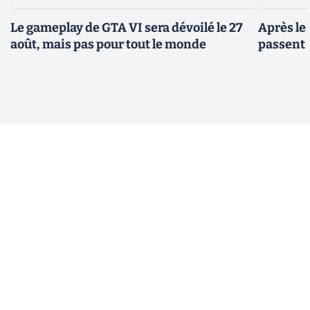
Le gameplay de GTA VI sera dévoilé le 27
Après le
août, mais pas pour tout le monde
passent 