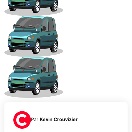
Par
Kevin Crouvizier