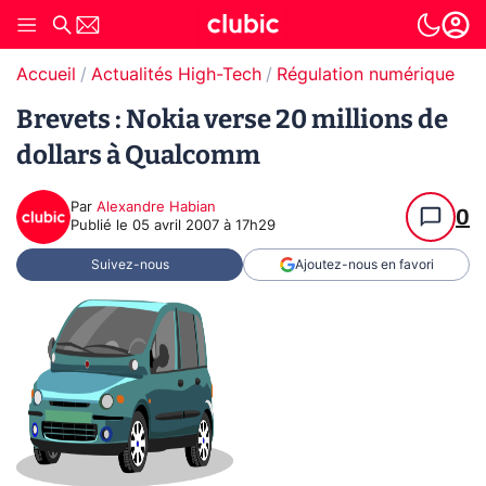
Accueil
Actualités High-Tech
Régulation numérique
Pr
Brevets : Nokia verse 20 millions de
dollars à Qualcomm
Par
Alexandre Habian
0
Publié le
05 avril 2007 à 17h29
Suivez-nous
Ajoutez-nous en favori