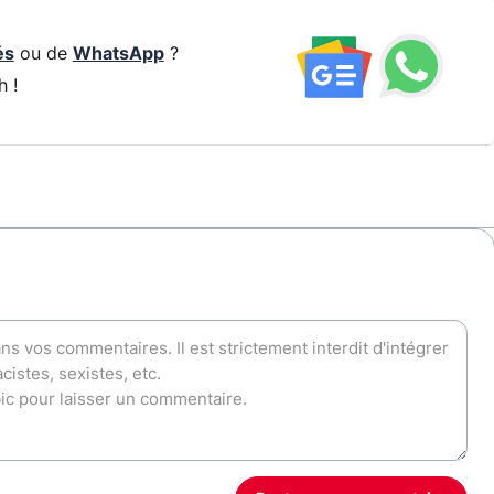
és
ou de
WhatsApp
?
h !