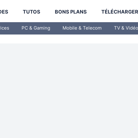
DES
TUTOS
BONS PLANS
TÉLÉCHARGE
vices
PC & Gaming
Mobile & Telecom
TV & Vidé