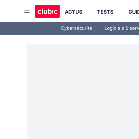
ACTUS
TESTS
GUI
Cybersécurité
Logiciels & ser