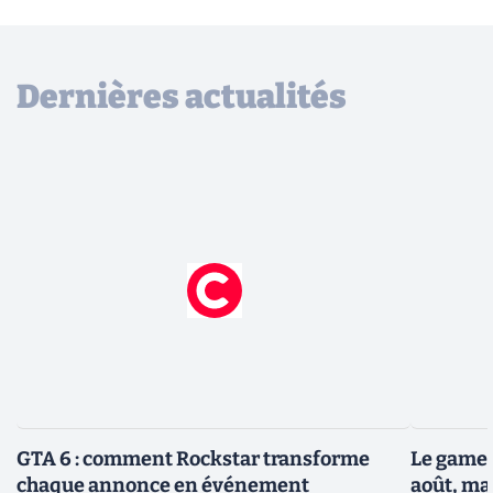
Dernières actualités
GTA 6 : comment Rockstar transforme
Le gamep
chaque annonce en événement
août, ma