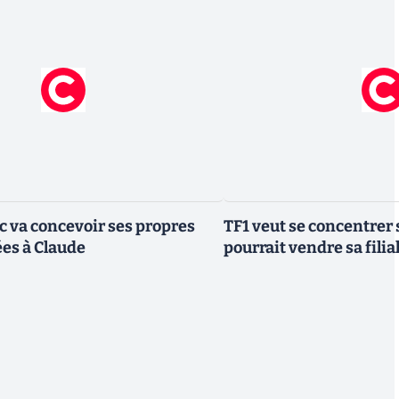
ic va concevoir ses propres
TF1 veut se concentrer 
es à Claude
pourrait vendre sa fili