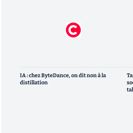
IA : chez ByteDance, on dit non à la
Ta
distillation
so
ta