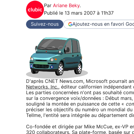
Par
Ariane Beky
.
Publié le
13 mars 2007 à 11h37
Suivez-nous
Ajoutez-nous en favori
Goo
D'après CNET News.com, Microsoft pourrait ann
Networks, Inc.
, éditeur californien indépendant
Les parties concernées n'ont pas souhaité co
sur la convergence voix/données : Début mars, 
souligné la montée en puissance de cette «
com
préciser les objectifs du numéro un mondial du 
Tellme, l'entité sera intégrée au département di
Co-fondée et dirigée par Mike McCue, ex-VP en
320 collaborateurs. Sa plate-forme, basée sur