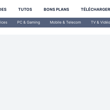
DES
TUTOS
BONS PLANS
TÉLÉCHARGE
vices
PC & Gaming
Mobile & Telecom
TV & Vidé