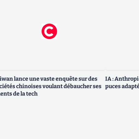
iwan lance une vaste enquête sur des
IA : Anthrop
ciétés chinoises voulant débaucher ses
puces adapté
lents de la tech