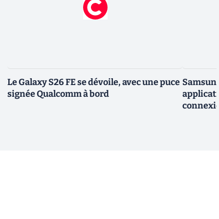
Le Galaxy S26 FE se dévoile, avec une puce
Samsung 
signée Qualcomm à bord
applicati
connexio