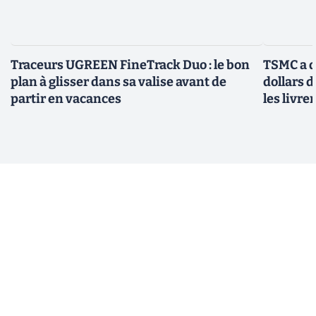
Traceurs UGREEN FineTrack Duo : le bon
TSMC a d
plan à glisser dans sa valise avant de
dollars 
partir en vacances
les livre