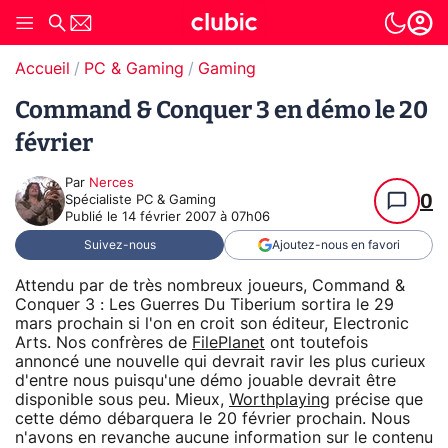
Accueil
PC & Gaming
Gaming
Command & Conquer 3 en démo le 20
février
Par
Nerces
0
Spécialiste PC & Gaming
Publié le
14 février 2007 à 07h06
Suivez-nous
Ajoutez-nous en favori
Attendu par de très nombreux joueurs, Command &
Conquer 3 : Les Guerres Du Tiberium sortira le 29
mars prochain si l'on en croit son éditeur, Electronic
Arts. Nos confrères de
FilePlanet
ont toutefois
annoncé une nouvelle qui devrait ravir les plus curieux
d'entre nous puisqu'une démo jouable devrait être
disponible sous peu. Mieux,
Worthplaying
précise que
cette démo débarquera le 20 février prochain. Nous
n'avons en revanche aucune information sur le contenu