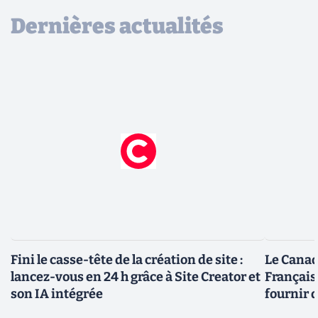
Dernières actualités
Fini le casse-tête de la création de site :
Le Canad
lancez-vous en 24 h grâce à Site Creator et
Français
son IA intégrée
fournir 