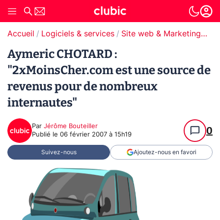
Accueil
Logiciels & services
Site web & Marketing Digital
Aymeric CHOTARD :
"2xMoinsCher.com est une source de
revenus pour de nombreux
internautes"
Par
Jérôme Bouteiller
0
Publié le
06 février 2007 à 15h19
Suivez-nous
Ajoutez-nous en favori